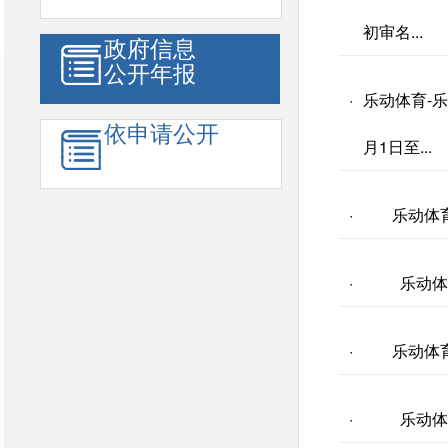
初审名...
政府信息
公开年报
乐动体育-
依申请公开
月1日至...
乐动体
乐动体
乐动体
乐动体