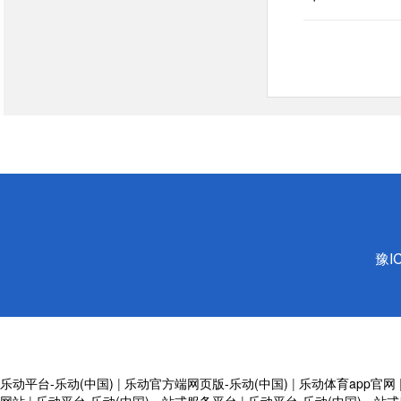
乐动平台-乐动(中国)
|
乐动官方端网页版-乐动(中国)
|
乐动体育app官网