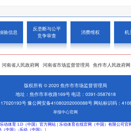
反垄断与公平
抽验信息
消费维权
机
竞争审查
河南省人民政府网
河南省市场监督管理局
焦作市人民政府网
版权所有 © 2020 焦作市市场监督管理局
地址：焦作市丰收路169号 电话：0391-3587618
17020193号 豫公网安备41080202000088号 网站标识码：4108
举报中心官网
乐动体育·LD（中国）官方网站
|
乐动体育在线官网（中国）有限公司官
动（中国）-乐动（中国）
|