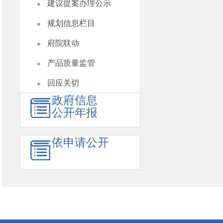
・
建议提案办理公示
・
规划信息栏目
・
府院联动
・
产品质量监管
・
回应关切
政府信息
公开年报
依申请公开