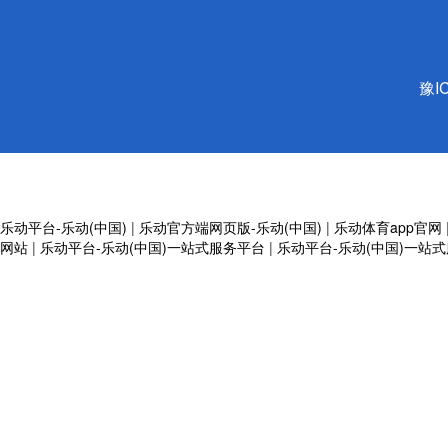
乐动平台-乐动(中国)
|
乐动官方端网页版-乐动(中国)
|
乐动体育app官网
网站
|
乐动平台-乐动(中国)一站式服务平台
|
乐动平台-乐动(中国)一站