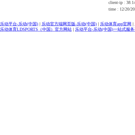
client-ip
:
38.1
time
:
12/20/2
乐动平台-乐动(中国)
|
乐动官方端网页版-乐动(中国)
|
乐动体育app官网
|
乐动体育LDSPORTS（中国）官方网站
|
乐动平台-乐动(中国)一站式服