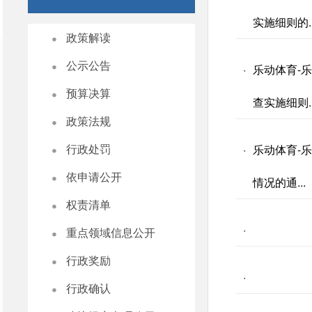
实施细则的..
・
政策解读
・
公示公告
乐动体育-
・
预算决算
查实施细则..
・
政策法规
・
行政处罚
乐动体育-
・
依申请公开
情况的通...
・
权责清单
・
重点领域信息公开
・
行政奖励
・
行政确认