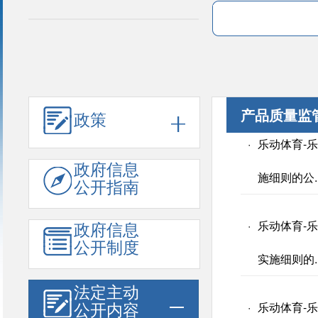
产品质量监
政策
乐动体育-
政府信息
施细则的公..
公开指南
政府信息
乐动体育-
公开制度
实施细则的..
法定主动
公开内容
乐动体育-