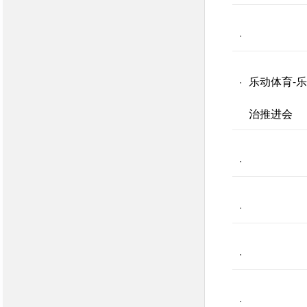
乐动体育-
治推进会