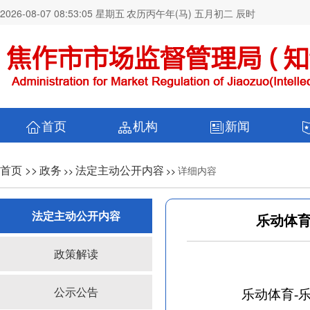
2026-08-07 08:53:06 星期五
农历丙午年(马) 五月初二 辰时
首页
机构
新闻
首页 >>
政务
法定主动公开内容
详细内容
>>
>>
法定主动公开内容
乐动体育
政策解读
公示公告
乐动体育-