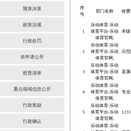
预算决算
序
部门名称
收费
号
政策法规
乐动体育-乐动
1
体育平台-乐动
本级
体育官网,
行政处罚
乐动体育-乐动
2
体育平台-乐动
示范
依申请公开
体育官网,
乐动体育-乐动
权责清单
3
体育平台-乐动
直属
体育官网,
乐动体育-乐动
重点领域信息公开
4
体育平台-乐动
专业
体育官网,
行政奖励
乐动体育-乐动
5
体育平台-乐动
12
体育官网,
行政确认
乐动体育-乐动