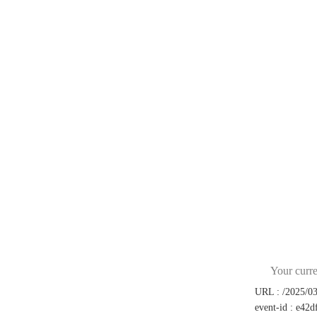
Your curre
URL
:
/2025/03
event-id
:
e42d