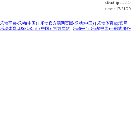
client-ip
:
38.1
time
:
12/21/2
乐动平台-乐动(中国)
|
乐动官方端网页版-乐动(中国)
|
乐动体育app官网
|
乐动体育LDSPORTS（中国）官方网站
|
乐动平台-乐动(中国)一站式服